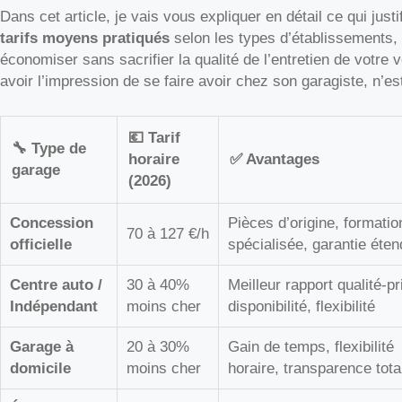
Dans cet article, je vais vous expliquer en détail ce qui justi
tarifs moyens pratiqués
selon les types d’établissements
économiser sans sacrifier la qualité de l’entretien de votre 
avoir l’impression de se faire avoir chez son garagiste, n’es
💶 Tarif
🔧 Type de
horaire
✅ Avantages
garage
(2026)
Concession
Pièces d’origine, formatio
70 à 127 €/h
officielle
spécialisée, garantie éte
Centre auto /
30 à 40%
Meilleur rapport qualité-pr
Indépendant
moins cher
disponibilité, flexibilité
Garage à
20 à 30%
Gain de temps, flexibilité
domicile
moins cher
horaire, transparence tota