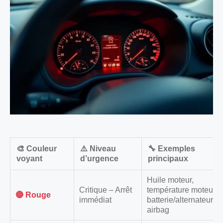
🎨 Couleur
⚠️ Niveau
🔧 Exemples
voyant
d’urgence
principaux
Huile moteur,
Critique – Arrêt
température moteur,
🔴 Rouge
immédiat
batterie/alternateur,
airbag